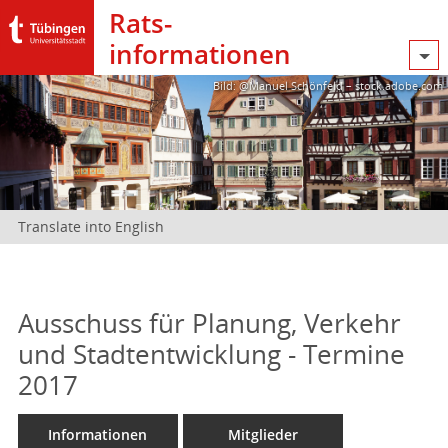
Rats­
informationen
Bild: @Manuel Schönfeld – stock.adobe.com
Translate into English
Ausschuss für Planung, Verkehr
und Stadtentwicklung - Termine
2017
Informationen
Mitglieder