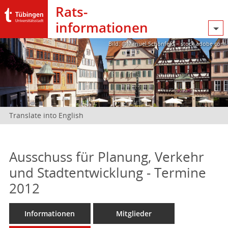
Rats­
informationen
Bild: @Manuel Schönfeld – stock.adobe.com
Translate into English
Ausschuss für Planung, Verkehr
und Stadtentwicklung - Termine
2012
Informationen
Mitglieder