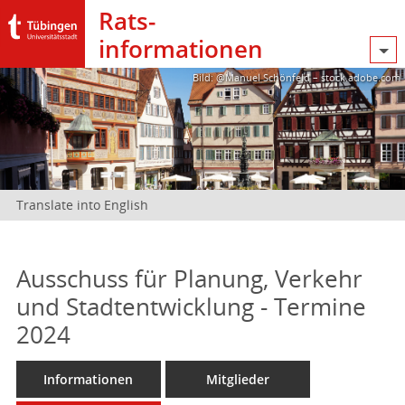
Rats­
informationen
Bild: @Manuel Schönfeld – stock.adobe.com
Translate into English
Ausschuss für Planung, Verkehr
und Stadtentwicklung - Termine
2024
Informationen
Mitglieder