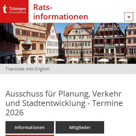
Rats­
informationen
Bild: @Manuel Schönfeld – stock.adobe.com
Translate into English
Ausschuss für Planung, Verkehr
und Stadtentwicklung - Termine
2026
Informationen
Mitglieder