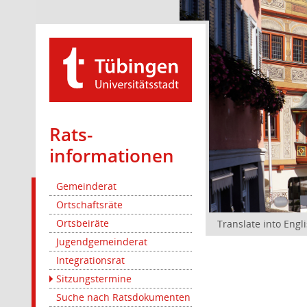
Rats­
informationen
Gemeinderat
Ortschaftsräte
Ortsbeiräte
Translate into Engl
Jugendgemeinderat
Integrationsrat
Sitzungstermine
Suche nach Ratsdokumenten