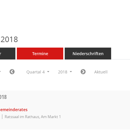
 2018
r
Termine
Niederschriften
Quartal 4
2018
Aktuell
018
Gemeinderates
Ratssaal im Rathaus, Am Markt 1