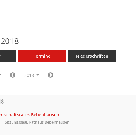
 2018
r
Termine
Niederschriften
2018
18
Ortschaftsrates Bebenhausen
Sitzungssaal, Rathaus Bebenhausen