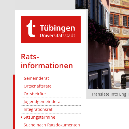
Rats­
informationen
Gemeinderat
Ortschaftsräte
Ortsbeiräte
Translate into Engl
Jugendgemeinderat
Integrationsrat
Sitzungstermine
Suche nach Ratsdokumenten