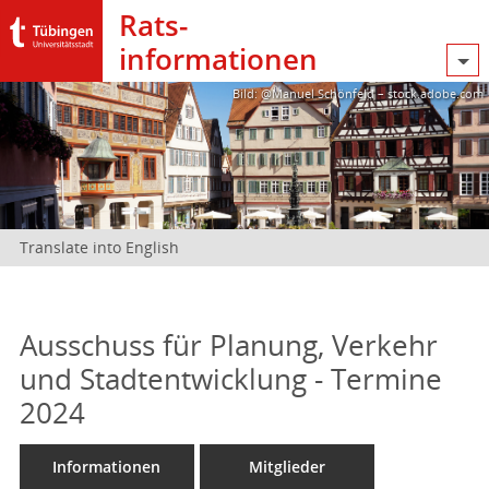
Rats­
informationen
Bild: @Manuel Schönfeld – stock.adobe.com
Translate into English
Ausschuss für Planung, Verkehr
und Stadtentwicklung - Termine
2024
Informationen
Mitglieder