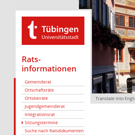
Rats­
informationen
Gemeinderat
Ortschaftsräte
Ortsbeiräte
Translate into Engl
Jugendgemeinderat
Integrationsrat
Sitzungstermine
Suche nach Ratsdokumenten