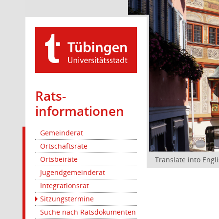
Rats­
informationen
Gemeinderat
Ortschaftsräte
Ortsbeiräte
Translate into Engl
Jugendgemeinderat
Integrationsrat
Sitzungstermine
Suche nach Ratsdokumenten