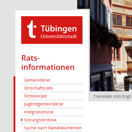
Rats­
informationen
Gemeinderat
Ortschaftsräte
Ortsbeiräte
Translate into Engl
Jugendgemeinderat
Integrationsrat
Sitzungstermine
Suche nach Ratsdokumenten