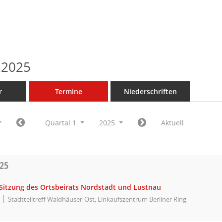
 2025
r
Termine
Niederschriften
Quartal 1
2025
Aktuell
025
itzung des Ortsbeirats Nordstadt und Lustnau
Stadtteiltreff Waldhäuser-Ost, Einkaufszentrum Berliner Ring