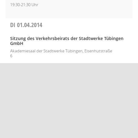
19:30-21:30 Uhr
DI
01.04.2014
Sitzung des Verkehrsbeirats der Stadtwerke Tübingen
GmbH
Akademiesaal der Stadtwerke Tübingen, Eisenhutstraße
6
Sitzung des Ortschaftsrats Pfrondorf
20:30-22:30 Uhr
Barrierefreiheit
Datenschutz
Impressum
Seitenanfang