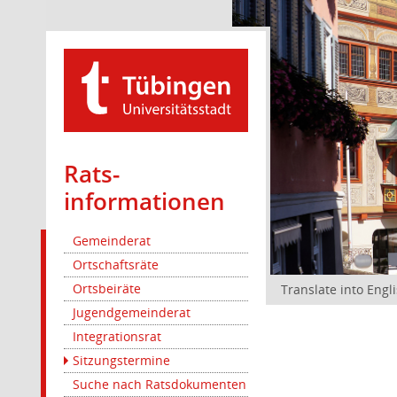
Rats­
informationen
Gemeinderat
Ortschaftsräte
Ortsbeiräte
Translate into Engl
Jugendgemeinderat
Integrationsrat
Sitzungstermine
Suche nach Ratsdokumenten