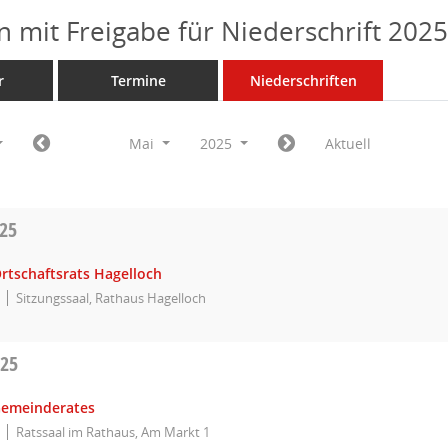
n mit Freigabe für Niederschrift 202
r
Termine
Niederschriften
Mai
2025
Aktuell
025
rtschaftsrats Hagelloch
Sitzungssaal, Rathaus Hagelloch
025
Gemeinderates
Ratssaal im Rathaus, Am Markt 1