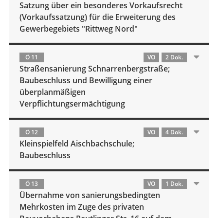
Satzung über ein besonderes Vorkaufsrecht
(Vorkaufssatzung) für die Erweiterung des
Gewerbegebiets "Rittweg Nord"
Ö 11
VO
2 Dok.
Straßensanierung Schnarrenbergstraße;
Baubeschluss und Bewilligung einer
überplanmäßigen
Verpflichtungsermächtigung
Ö 12
VO
4 Dok.
Kleinspielfeld Aischbachschule;
Baubeschluss
Ö 13
VO
1 Dok.
Übernahme von sanierungsbedingten
Mehrkosten im Zuge des privaten