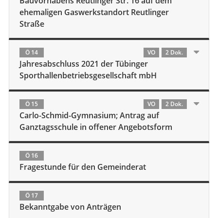
Bauvorhabens Reutlinger Str. 16 auf dem
ehemaligen Gaswerkstandort Reutlinger
Straße
Ö 14
VO
2 Dok.
Jahresabschluss 2021 der Tübinger
Sporthallenbetriebsgesellschaft mbH
Ö 15
VO
2 Dok.
Carlo-Schmid-Gymnasium; Antrag auf
Ganztagsschule in offener Angebotsform
Ö 16
Fragestunde für den Gemeinderat
Ö 17
Bekanntgabe von Anträgen