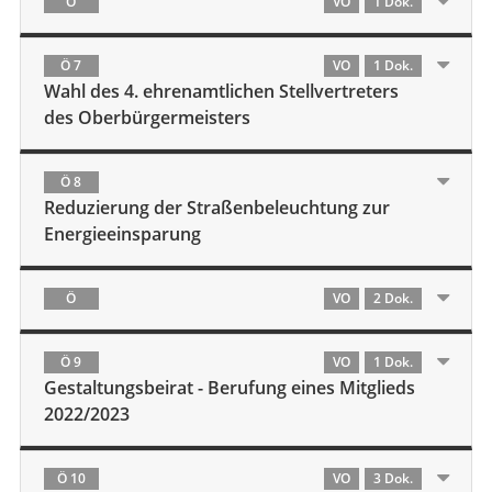
Ö
VO
1 Dok.
Ö 7
VO
1 Dok.
Wahl des 4. ehrenamtlichen Stellvertreters
des Oberbürgermeisters
Ö 8
Reduzierung der Straßenbeleuchtung zur
Energieeinsparung
Ö
VO
2 Dok.
Ö 9
VO
1 Dok.
Gestaltungsbeirat - Berufung eines Mitglieds
2022/2023
Ö 10
VO
3 Dok.