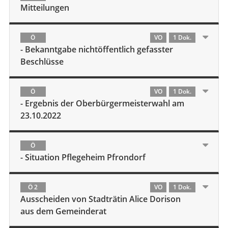
Mitteilungen
Ö
VO
1 Dok.
- Bekanntgabe nichtöffentlich gefasster
Beschlüsse
Ö
VO
1 Dok.
- Ergebnis der Oberbürgermeisterwahl am
23.10.2022
Ö
- Situation Pflegeheim Pfrondorf
Ö 2
VO
1 Dok.
Ausscheiden von Stadträtin Alice Dorison
aus dem Gemeinderat