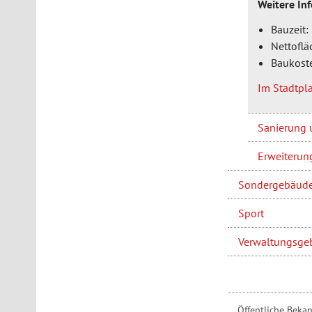
Weitere In
Bauzeit:
Nettoflä
Baukost
Im Stadtpl
Sanierung 
Erweiteru
Sondergebäud
Sport
Verwaltungsge
Öffentliche Bek