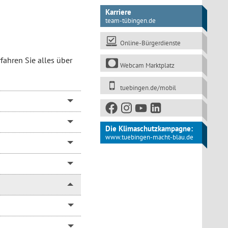
Karriere
team-tübingen.de
Online-Bürgerdienste
rfahren Sie alles über
Webcam Marktplatz
tuebingen.de/mobil
Die Klimaschutzkampagne:
www.tuebingen-macht-blau.de