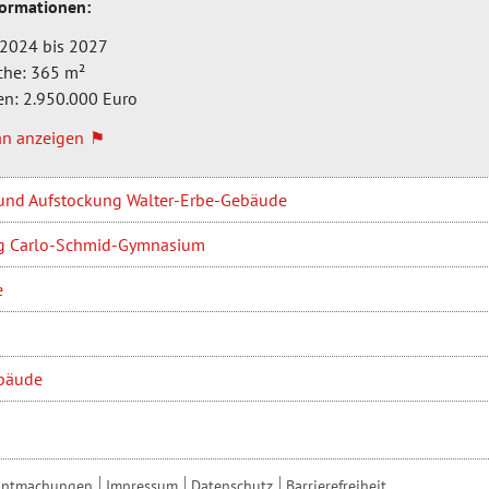
formationen:
 2024 bis 2027
che: 365 m²
en: 2.950.000 Euro
an anzeigen
und Aufstockung Walter-Erbe-Gebäude
ng Carlo-Schmid-Gymnasium
e
bäude
anntmachungen
Impressum
Datenschutz
Barrierefreiheit