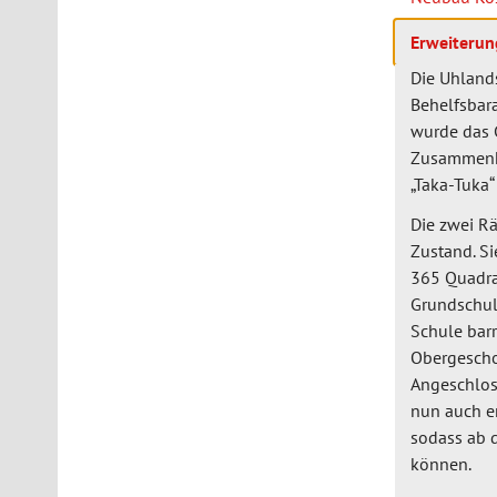
Erweiterun
Die Uhlands
Behelfsbar
wurde das 
Zusammenha
„Taka-Tuka
Die zwei Rä
Zustand. Si
365 Quadra
Grundschul
Schule barr
Obergescho
Angeschlos
nun auch en
sodass ab 
können.