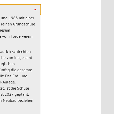
t und 1983 mit einer
 reinen Grundschule
diesem
e vom Förderverein
baulich schlechten
läche von insgesamt
uglichen
ünftig die gesamte
lt. Das Erd- und
k-Anlage.
, ist die Schule
ust 2027 geplant,
en Neubau beziehen