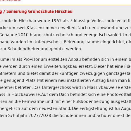
g / Sanierung Grundschule Hirschau
chule in Hirschau wurde 1962 als 7-klassige Volksschule erstell
acke um zwei Klassenzimmer erweitert. Nach der Umwandlung zur
Gebäude 2010 brandschutztechnisch und energetisch saniert. In 
ng wurden im Untergeschoss Betreuungsräume eingerichtet, di
“ zur Schulkindbetreuung genutzt werden.
ume im als Provisorium erstellten Anbau befinden sich in einem 
e werden durch einen Erweiterungsbau ersetzt. Dieser hat eine F
tmetern und bietet damit der künftigen zweizügigen ganztagesta
e genügend Platz. Mit einem neu installierten Aufzug kann man k
ierefrei betreten. Das Untergeschoss wird in Massivbauweise erstel
ss in Holzbauweise. Auf dem Dach befindet sich eine Photovoltai
sen an die Fernwärme und mit einer Fußbodenheizung ausgestattet
ergetisch auf dem neuesten Stand. Die Fertigstellung ist für Aug
dem Schuljahr 2027/2028 die Schülerinnen und Schüler direkt d