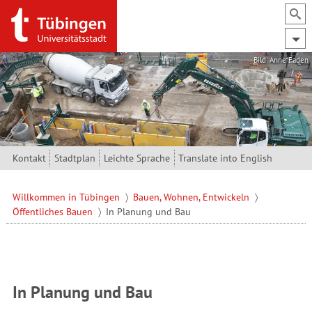
Direkt zum Inhalt
Bild: Anne Faden
Kontakt
Stadtplan
Leichte Sprache
Translate into English
Willkommen in Tübingen
Bauen, Wohnen, Entwickeln
Öffentliches Bauen
In Planung und Bau
In Planung und Bau