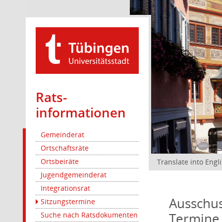
Rats­
informationen
Gemeinderat
Ortschaftsräte
Ortsbeiräte
Translate into Engl
Jugendgemeinderat
Integrationsrat
Ausschus
Sitzungstermine
Termine
Suche nach Ratsdokumenten