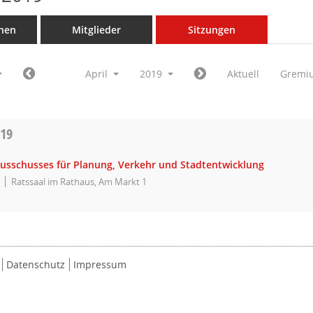
nen
Mitglieder
Sitzungen
April
2019
Aktuell
Gremi
019
Ausschusses für Planung, Verkehr und Stadtentwicklung
Ratssaal im Rathaus, Am Markt 1
Datenschutz
Impressum