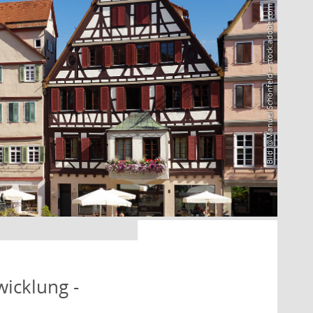
Bild: @Manuel Schönfeld – stock.adobe.com
icklung -