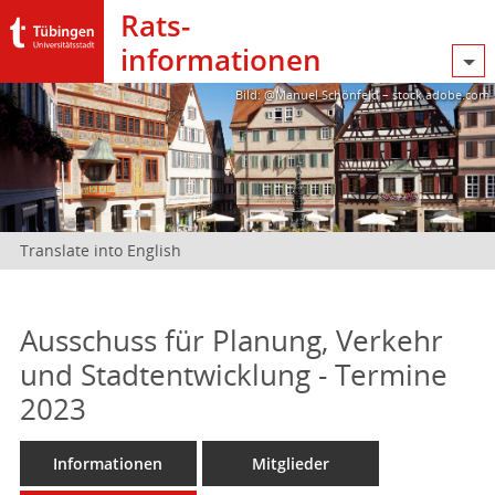
Rats­
informationen
Bild: @Manuel Schönfeld – stock.adobe.com
Translate into English
Ausschuss für Planung, Verkehr
und Stadtentwicklung - Termine
2023
Informationen
Mitglieder