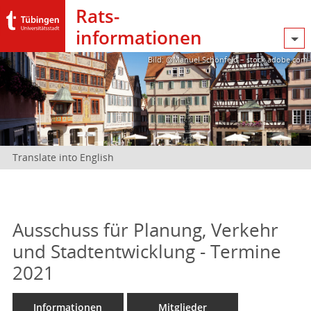
Rats­
informationen
Bild: @Manuel Schönfeld – stock.adobe.com
Translate into English
Ausschuss für Planung, Verkehr
und Stadtentwicklung - Termine
2021
Informationen
Mitglieder