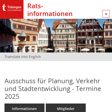
Rats­
informationen
Bild: @Manuel Schönfeld – stock.adobe.com
Translate into English
Ausschuss für Planung, Verkehr
und Stadtentwicklung - Termine
2025
Informationen
Mitglieder