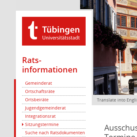
Rats­
informationen
Gemeinderat
Ortschaftsräte
Ortsbeiräte
Translate into Engl
Jugendgemeinderat
Integrationsrat
Sitzungstermine
Ausschus
Suche nach Ratsdokumenten