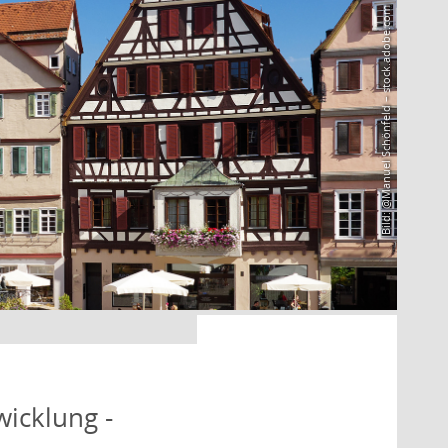
Bild: @Manuel Schönfeld – stock.adobe.com
icklung -