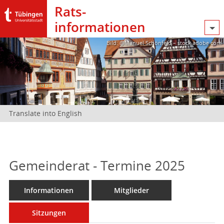
Rats­
informationen
Bild: @Manuel Schönfeld – stock.adobe.com
Translate into English
Gemeinderat - Termine 2025
Informationen
Mitglieder
Sitzungen