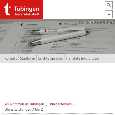
Direkt zum Inhalt
Bild: Universitätsstadt Tübingen
Kontakt
Stadtplan
Leichte Sprache
Translate into English
Willkommen in Tübingen
Bürgerservice
Dienstleistungen A bis Z