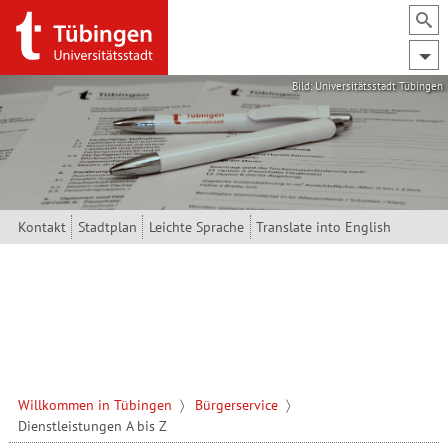
Direkt zum Inhalt
Bild: Universitätsstadt Tübingen
Kontakt
Stadtplan
Leichte Sprache
Translate into English
Willkommen in Tübingen
Bürgerservice
Dienstleistungen A bis Z