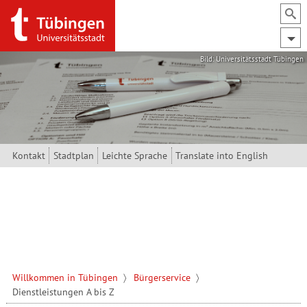
Direkt zum Inhalt
Bild: Universitätsstadt Tübingen
Kontakt
Stadtplan
Leichte Sprache
Translate into English
Willkommen in Tübingen
Bürgerservice
Dienstleistungen A bis Z