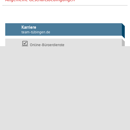
Karriere
team-tübingen.de
Online-Bürgerdienste
Webcam Marktplatz
tuebingen.de/mobil
Die Klimaschutzkampagne:
www.tuebingen-macht-blau.de
Öffentliche Bekanntmachungen
Impressum
Datenschutz
Barrierefreiheit
Seitenanfang