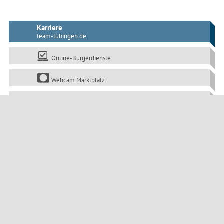
Karriere
team-tübingen.de
Online-Bürgerdienste
Webcam Marktplatz
tuebingen.de/mobil
Die Klimaschutzkampagne:
www.tuebingen-macht-blau.de
Öffentliche Bekanntmachungen
Impressum
Datenschutz
Barrierefreiheit
Seitenanfang