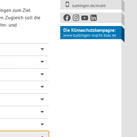
tuebingen.de/mobil
bingen zum Ziel
n. Zugleich soll die
Wohn- und
Die Klimaschutzkampagne:
www.tuebingen-macht-blau.de