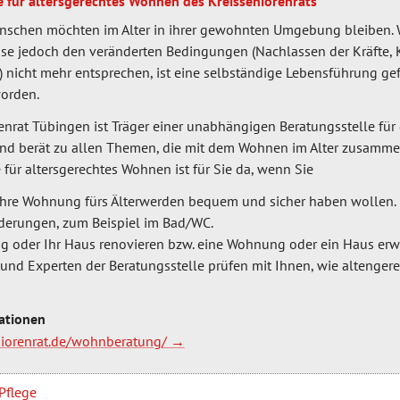
e für altersgerechtes Wohnen des Kreisseniorenrats
nschen möchten im Alter in ihrer gewohnten Umgebung bleiben. 
se jedoch den veränderten Bedingungen (Nachlassen der Kräfte, K
 nicht mehr entsprechen, ist eine selbständige Lebensführung gef
orden.
enrat Tübingen ist Träger einer unabhängigen Beratungsstelle für
 und berät zu allen Themen, die mit dem Wohnen im Alter zusamm
 für altersgerechtes Wohnen ist für Sie da, wenn Sie
Ihre Wohnung fürs Älterwerden bequem und sicher haben wollen. 
derungen, zum Beispiel im Bad/WC.
g oder Ihr Haus renovieren bzw. eine Wohnung oder ein Haus erw
und Experten der Beratungsstelle prüfen mit Ihnen, wie altenger
ationen
eniorenrat.de/wohnberatung/
 Pflege