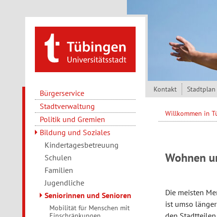
Direkt zum Inhalt
Kontakt
Stadtplan
Bürgerservice
Stadtverwaltung
Willkommen in 
Politik und Gremien
Bildung und Soziales
Kindertagesbetreuung
Wohnen un
Schulen
Familien
Jugendliche
Die meisten Me
Seniorinnen und Senioren
ist umso länger
Mobilität für Menschen mit
den Stadtteilen
Einschränkungen