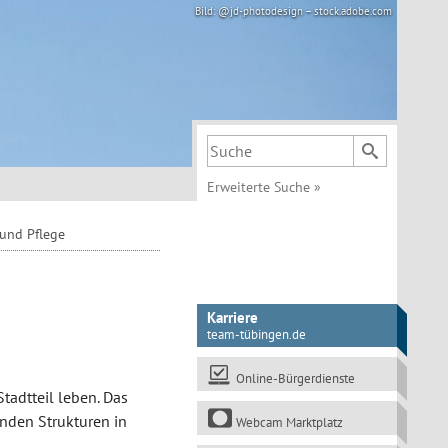
Bild: @jd-photodesign – stock.adobe.com
Suchbegriff
Erweiterte Suche
»
und Pflege
Karriere
team-tübingen.de
Online-Bürgerdienste
adtteil leben. Das
enden Strukturen in
Webcam Marktplatz