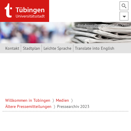
Direkt zum Inhalt
Bild: Billion Photos/Shutterstock.com
Kontakt
Stadtplan
Leichte Sprache
Translate into English
Willkommen in Tübingen
Medien
Ältere Pressemitteilungen
Pressearchiv 2023