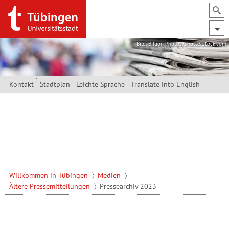
Direkt zum Inhalt
Bild: Billion Photos/Shutterstock.com
Kontakt
Stadtplan
Leichte Sprache
Translate into English
Willkommen in Tübingen
Medien
Ältere Pressemitteilungen
Pressearchiv 2023