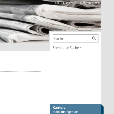
Bild: Billion Photos/Shutterstock.com
Suchbegriff
Erweiterte Suche
»
Karriere
team-tübingen.de