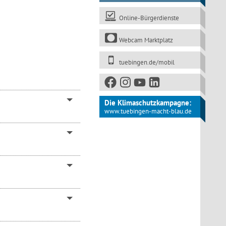
Online-Bürgerdienste
Webcam Marktplatz
tuebingen.de/mobil
Die Klimaschutzkampagne:
www.tuebingen-macht-blau.de