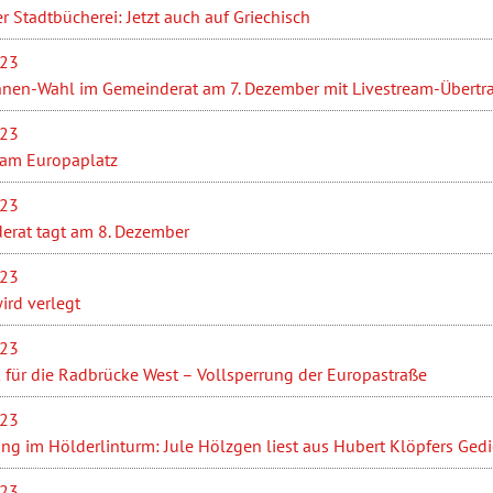
r Stadtbücherei: Jetzt auch auf Griechisch
023
nnen-Wahl im Gemeinderat am 7. Dezember mit Livestream-Übert
023
 am Europaplatz
023
rat tagt am 8. Dezember
023
rd verlegt
023
 für die Radbrücke West – Vollsperrung der Europastraße
023
ng im Hölderlinturm: Jule Hölzgen liest aus Hubert Klöpfers Ged
023