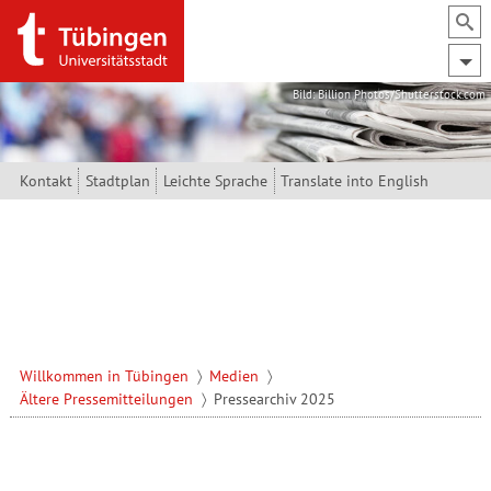
Direkt zum Inhalt
Bild: Billion Photos/Shutterstock.com
Kontakt
Stadtplan
Leichte Sprache
Translate into English
Willkommen in Tübingen
Medien
Ältere Pressemitteilungen
Pressearchiv 2025