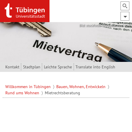
Direkt zum Inhalt
Bild: stockfotos-mg/adobe.stock.com
Kontakt
Stadtplan
Leichte Sprache
Translate into English
Willkommen in Tübingen
Bauen, Wohnen, Entwickeln
Rund ums Wohnen
Mietrechtsberatung