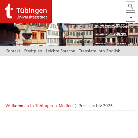
Direkt zum Inhalt
Bild: @Manuel Schönfeld – stock.adobe.com
Kontakt
Stadtplan
Leichte Sprache
Translate into English
Willkommen in Tübingen
Medien
Pressearchiv 2026