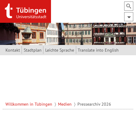
Direkt zum Inhalt
Bild: @Manuel Schönfeld – stock.adobe.com
Kontakt
Stadtplan
Leichte Sprache
Translate into English
Willkommen in Tübingen
Medien
Pressearchiv 2026