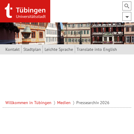
Direkt zum Inhalt
Bild: @Manuel Schönfeld – stock.adobe.com
Kontakt
Stadtplan
Leichte Sprache
Translate into English
Willkommen in Tübingen
Medien
Pressearchiv 2026