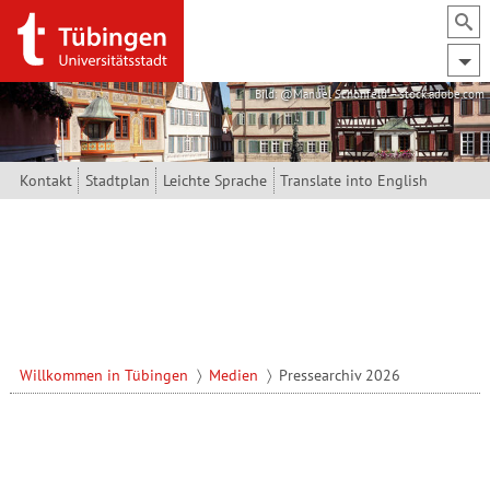
Direkt zum Inhalt
Bild: @Manuel Schönfeld – stock.adobe.com
Kontakt
Stadtplan
Leichte Sprache
Translate into English
Willkommen in Tübingen
Medien
Pressearchiv 2026