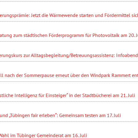
ierungsprämie: Jetzt die Wärmewende starten und Fördermittel sic
ratung zum städtischen Förderprogramm für Photovoltaik am 20. J
erungskurs zur Alltagsbegleitung/Betreuungsassistenz: Infoabend 
ll nach der Sommerpause erneut über den Windpark Rammert en
liche Intelligenz für Einsteiger“ in der Stadtbücherei am 21. Juli
nd „Tübingen fair erleben“: Gemeinsam testen am 17. Juli
Wahl im Tübinger Gemeinderat am 16. Juli