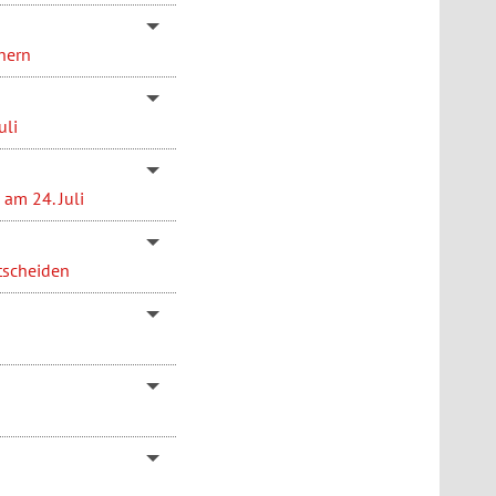
hern
uli
am 24. Juli
tscheiden