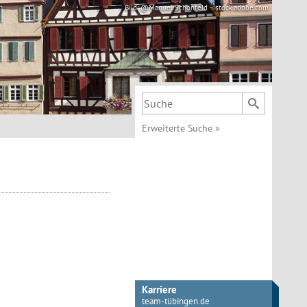
Bild: @Manuel Schönfeld – stock.adobe.com
Suchbegriff
Erweiterte Suche
»
Karriere
team-tübingen.de