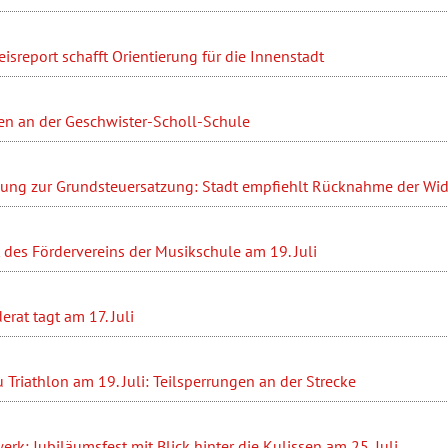
sreport schafft Orientierung für die Innenstadt
en an der Geschwister-Scholl-Schule
ung zur Grundsteuersatzung: Stadt empfiehlt Rücknahme der Wi
des Fördervereins der Musikschule am 19. Juli
at tagt am 17. Juli
Triathlon am 19. Juli: Teilsperrungen an der Strecke
erk: Jubiläumsfest mit Blick hinter die Kulissen am 25. Juli