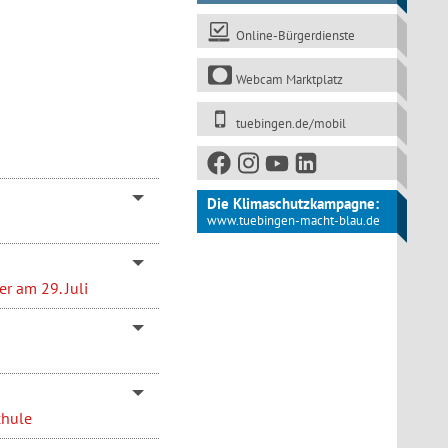
Online-Bürgerdienste
Webcam Marktplatz
tuebingen.de/mobil
Die Klimaschutzkampagne:
www.tuebingen-macht-blau.de
r am 29. Juli
chule