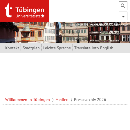
Direkt zum Inhalt
Bild: @Manuel Schönfeld – stock.adobe.com
Kontakt
Stadtplan
Leichte Sprache
Translate into English
Willkommen in Tübingen
Medien
Pressearchiv 2026