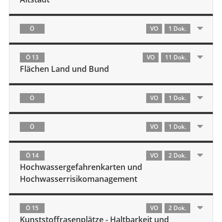
Ö
VO
1 Dok.
Ö 13
VO
11 Dok.
Flächen Land und Bund
Ö
VO
1 Dok.
Ö
VO
1 Dok.
Ö 14
VO
2 Dok.
Hochwassergefahrenkarten und
Hochwasserrisikomanagement
Ö 15
VO
2 Dok.
Kunststoffrasenplätze - Haltbarkeit und