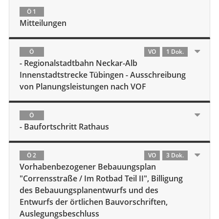
Ö 1
Mitteilungen
Ö
VO
1 Dok.
- Regionalstadtbahn Neckar-Alb
Innenstadtstrecke Tübingen - Ausschreibung
von Planungsleistungen nach VOF
Ö
- Baufortschritt Rathaus
Ö 2
VO
3 Dok.
Vorhabenbezogener Bebauungsplan
"Corrensstraße / Im Rotbad Teil II", Billigung
des Bebauungsplanentwurfs und des
Entwurfs der örtlichen Bauvorschriften,
Auslegungsbeschluss