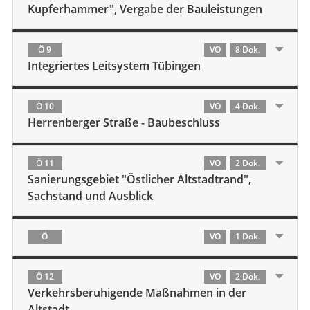
Kupferhammer", Vergabe der Bauleistungen
Ö 9
VO
8 Dok.
Integriertes Leitsystem Tübingen
Ö 10
VO
4 Dok.
Herrenberger Straße - Baubeschluss
Ö 11
VO
2 Dok.
Sanierungsgebiet "Östlicher Altstadtrand",
Sachstand und Ausblick
Ö
VO
1 Dok.
Ö 12
VO
2 Dok.
Verkehrsberuhigende Maßnahmen in der
Altstadt