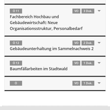
Ö 11
VO
3 Dok.
Fachbereich Hochbau und
Gebäudewirtschaft: Neue
Organisationsstruktur, Personalbedarf
Ö 12
VO
2 Dok.
Gebäudeunterhaltung im Sammelnachweis 2
Ö 13
VO
1 Dok.
Baumfällarbeiten im Stadtwald
Ö
VO
1 Dok.