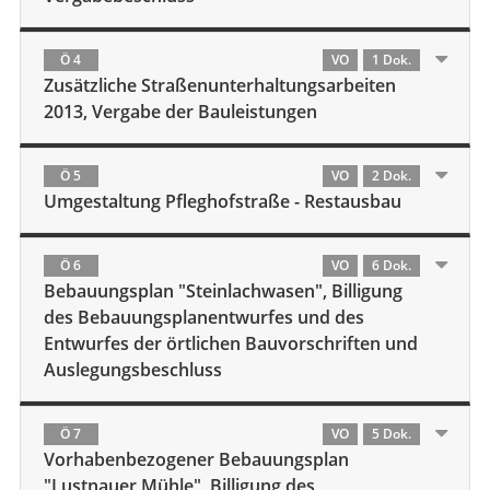
Ö 4
VO
1 Dok.
Zusätzliche Straßenunterhaltungsarbeiten
2013, Vergabe der Bauleistungen
Ö 5
VO
2 Dok.
Umgestaltung Pfleghofstraße - Restausbau
Ö 6
VO
6 Dok.
Bebauungsplan "Steinlachwasen", Billigung
des Bebauungsplanentwurfes und des
Entwurfes der örtlichen Bauvorschriften und
Auslegungsbeschluss
Ö 7
VO
5 Dok.
Vorhabenbezogener Bebauungsplan
"Lustnauer Mühle", Billigung des