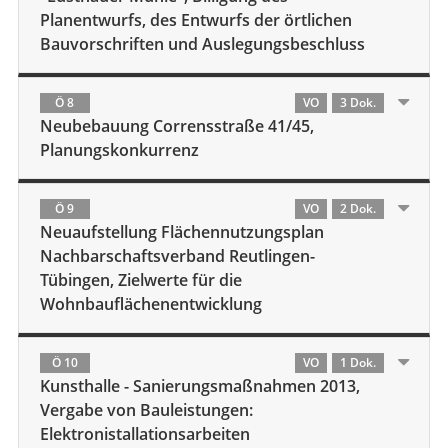
Planentwurfs, des Entwurfs der örtlichen
Bauvorschriften und Auslegungsbeschluss
Ö 8
VO
3 Dok.
Neubebauung Corrensstraße 41/45,
Planungskonkurrenz
Ö 9
VO
2 Dok.
Neuaufstellung Flächennutzungsplan
Nachbarschaftsverband Reutlingen-
Tübingen, Zielwerte für die
Wohnbauflächenentwicklung
Ö 10
VO
1 Dok.
Kunsthalle - Sanierungsmaßnahmen 2013,
Vergabe von Bauleistungen:
Elektronistallationsarbeiten