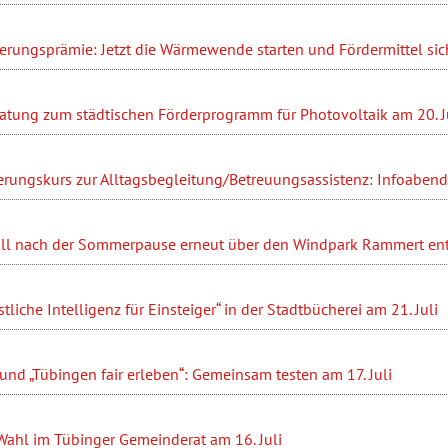
ierungsprämie: Jetzt die Wärmewende starten und Fördermittel sic
ratung zum städtischen Förderprogramm für Photovoltaik am 20. J
erungskurs zur Alltagsbegleitung/Betreuungsassistenz: Infoabend 
ll nach der Sommerpause erneut über den Windpark Rammert en
liche Intelligenz für Einsteiger“ in der Stadtbücherei am 21. Juli
nd „Tübingen fair erleben“: Gemeinsam testen am 17. Juli
Wahl im Tübinger Gemeinderat am 16. Juli