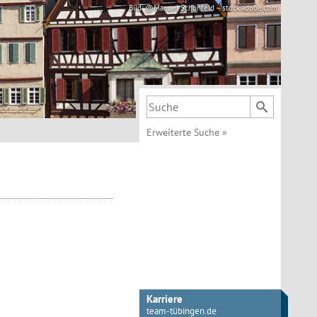
Bild: @Manuel Schönfeld – stock.adobe.com
Suchbegriff
Erweiterte Suche
»
Karriere
team-tübingen.de