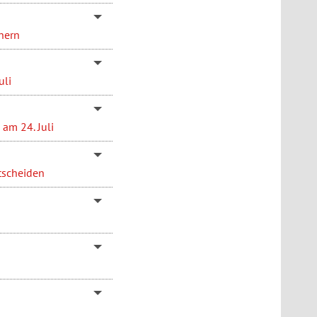
hern
uli
am 24. Juli
tscheiden