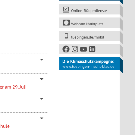
Online-Bürgerdienste
Webcam Marktplatz
tuebingen.de/mobil
Die Klimaschutzkampagne:
www.tuebingen-macht-blau.de
r am 29. Juli
chule