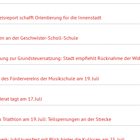
sreport schafft Orientierung für die Innenstadt
en an der Geschwister-Scholl-Schule
ung zur Grundsteuersatzung: Stadt empfiehlt Rücknahme der Wi
des Fördervereins der Musikschule am 19. Juli
at tagt am 17. Juli
Triathlon am 19. Juli: Teilsperrungen an der Strecke
erk: Jubiläumsfest mit Blick hinter die Kulissen am 25. Juli