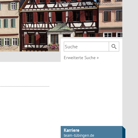
Bild: @Manuel Schönfeld – stock.adobe.com
Suchbegriff
Erweiterte Suche
»
Karriere
team-tübingen.de