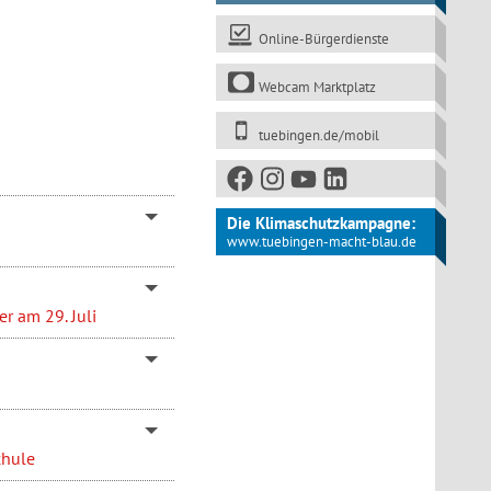
Online-Bürgerdienste
Webcam Marktplatz
tuebingen.de/mobil
Die Klimaschutzkampagne:
www.tuebingen-macht-blau.de
r am 29. Juli
chule