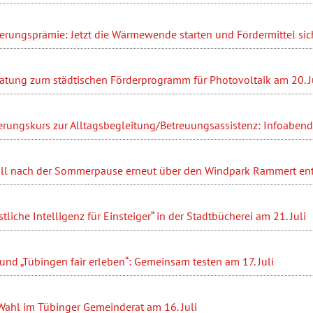
ierungsprämie: Jetzt die Wärmewende starten und Fördermittel sic
ratung zum städtischen Förderprogramm für Photovoltaik am 20. J
erungskurs zur Alltagsbegleitung/Betreuungsassistenz: Infoabend 
ll nach der Sommerpause erneut über den Windpark Rammert en
liche Intelligenz für Einsteiger“ in der Stadtbücherei am 21. Juli
nd „Tübingen fair erleben“: Gemeinsam testen am 17. Juli
Wahl im Tübinger Gemeinderat am 16. Juli