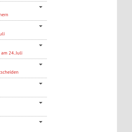
hern
uli
am 24. Juli
tscheiden