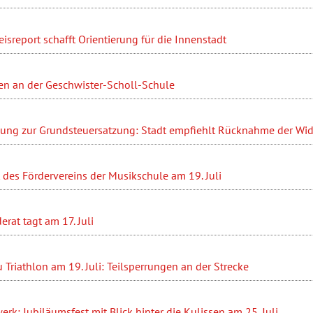
sreport schafft Orientierung für die Innenstadt
en an der Geschwister-Scholl-Schule
ung zur Grundsteuersatzung: Stadt empfiehlt Rücknahme der Wi
des Fördervereins der Musikschule am 19. Juli
at tagt am 17. Juli
Triathlon am 19. Juli: Teilsperrungen an der Strecke
erk: Jubiläumsfest mit Blick hinter die Kulissen am 25. Juli