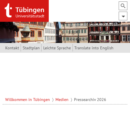
Direkt zum Inhalt
Bild: @Manuel Schönfeld – stock.adobe.com
Kontakt
Stadtplan
Leichte Sprache
Translate into English
Willkommen in Tübingen
Medien
Pressearchiv 2026