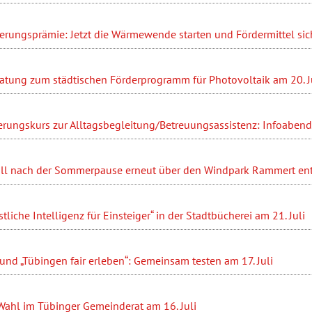
ierungsprämie: Jetzt die Wärmewende starten und Fördermittel sic
ratung zum städtischen Förderprogramm für Photovoltaik am 20. J
erungskurs zur Alltagsbegleitung/Betreuungsassistenz: Infoabend 
ll nach der Sommerpause erneut über den Windpark Rammert en
liche Intelligenz für Einsteiger“ in der Stadtbücherei am 21. Juli
nd „Tübingen fair erleben“: Gemeinsam testen am 17. Juli
Wahl im Tübinger Gemeinderat am 16. Juli