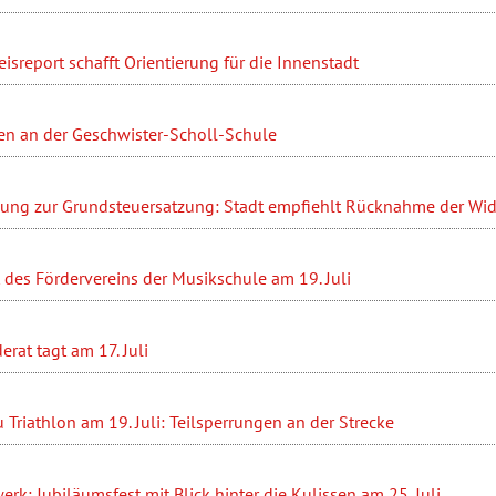
sreport schafft Orientierung für die Innenstadt
en an der Geschwister-Scholl-Schule
ung zur Grundsteuersatzung: Stadt empfiehlt Rücknahme der Wi
des Fördervereins der Musikschule am 19. Juli
at tagt am 17. Juli
Triathlon am 19. Juli: Teilsperrungen an der Strecke
erk: Jubiläumsfest mit Blick hinter die Kulissen am 25. Juli