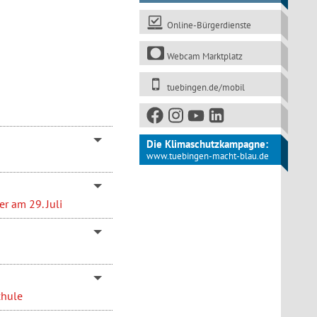
Online-Bürgerdienste
Webcam Marktplatz
tuebingen.de/mobil
Die Klimaschutzkampagne:
www.tuebingen-macht-blau.de
r am 29. Juli
chule