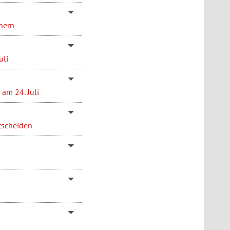
hern
uli
am 24. Juli
tscheiden