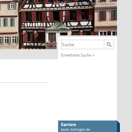
Bild: @Manuel Schönfeld – stock.adobe.com
Suchbegriff
Erweiterte Suche
»
Karriere
team-tübingen.de