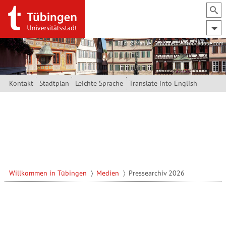
Direkt zum Inhalt
Bild: @Manuel Schönfeld – stock.adobe.com
Kontakt
Stadtplan
Leichte Sprache
Translate into English
Willkommen in Tübingen
Medien
Pressearchiv 2026