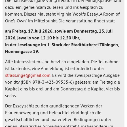
Die nächste Ausgabe von „Literatur in der Mittagspause“ lädt
dazu ein, gemeinsam zu lesen und ins Gespräch zu
kommen. Dieses Mal steht Virginia Woolfs Essay „A Room of
One’s Own“ im Mittelpunkt. Die Veranstaltung findet statt
am Freitag, 17. Juli 2026, sowie am Donnerstag, 23. Juli
2026, jeweils von 12.10 bis 12.50 Uhr,
in der Leselounge im 1. Stock der Stadtbücherei Tübingen,
Nonnengasse 19.
Alle Interessierten sind herzlich eingeladen. Die Teilnahme
ist kostenlos, eine Anmeldung ist erforderlich unter
strass.inge@gmail.com
. Es wird die zweisprachige Ausgabe
von dtv (ISBN 978-3-423-09555-6) gelesen: am Freitag die
Kapitel eins bis drei und am Donnerstag die Kapitel vier bis
sechs.
Der Essay zählt zu den grundlegenden Werken der
Frauenbewegung und beleuchtet eindringlich die
gesellschaftlichen und materiellen Bedingungen unter
denen literarisches Schreiben entsteht, insbesondere im