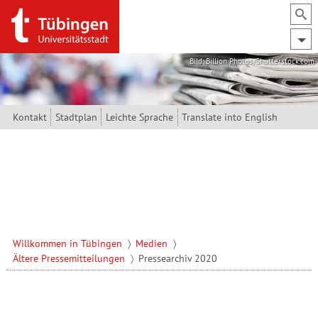
Direkt zum Inhalt
Bild: Billion Photos/Shutterstock.com
Kontakt
Stadtplan
Leichte Sprache
Translate into English
Willkommen in Tübingen
Medien
Ältere Pressemitteilungen
Pressearchiv 2020