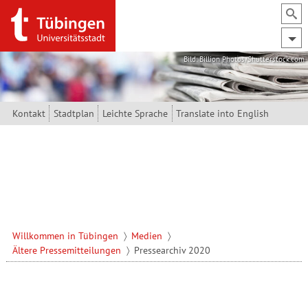
Direkt zum Inhalt
Bild: Billion Photos/Shutterstock.com
Kontakt
Stadtplan
Leichte Sprache
Translate into English
Willkommen in Tübingen
Medien
Ältere Pressemitteilungen
Pressearchiv 2020