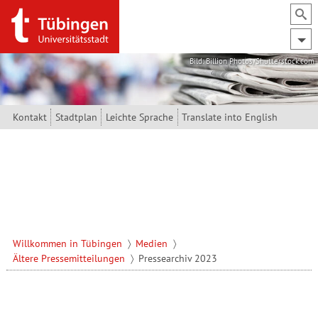
Direkt zum Inhalt
Bild: Billion Photos/Shutterstock.com
Kontakt
Stadtplan
Leichte Sprache
Translate into English
Willkommen in Tübingen
Medien
Ältere Pressemitteilungen
Pressearchiv 2023