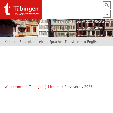
Direkt zum Inhalt
Bild: @Manuel Schönfeld – stock.adobe.com
Kontakt
Stadtplan
Leichte Sprache
Translate into English
Willkommen in Tübingen
Medien
Pressearchiv 2026