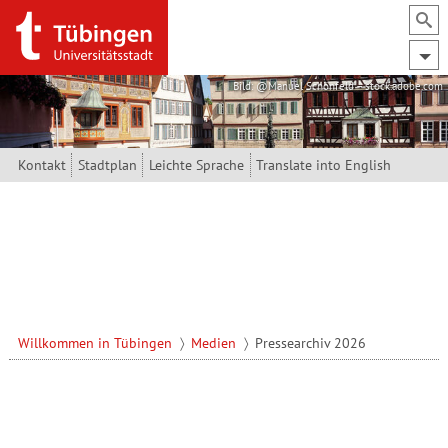
Direkt zum Inhalt
Bild: @Manuel Schönfeld – stock.adobe.com
Kontakt
Stadtplan
Leichte Sprache
Translate into English
Willkommen in Tübingen
Medien
Pressearchiv 2026